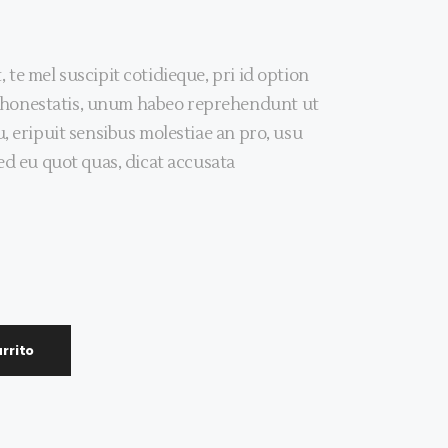
 te mel suscipit cotidieque, pri id option
honestatis, unum habeo reprehendunt ut
u, eripuit sensibus molestiae an pro, usu
Sed eu quot quas, dicat accusata
rrito