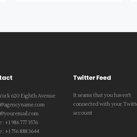
tact
Twitter Feed
It seams that you haven't
ork 620 Eighth Avenue
connected with your Twitt
ce@agencyname.com
account
e@youremail.com
 :
+1 986 777 3576
 :
+1 756 888 3644