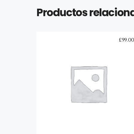
Productos relacion
£
99.0
Yellow T-Shirt
Añadir al carrito