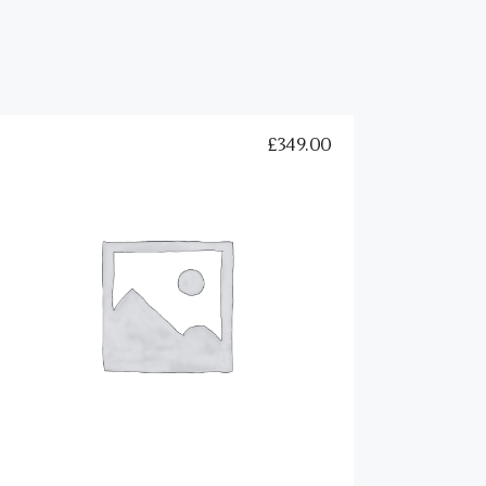
£
349.00
Black T-Shirt
Buy on Amazon