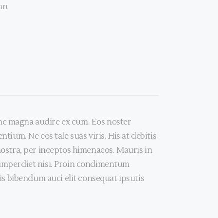
an
inc magna audire ex cum. Eos noster
tium. Ne eos tale suas viris. His at debitis
 nostra, per inceptos himenaeos. Mauris in
t imperdiet nisi. Proin condimentum
s bibendum auci elit consequat ipsutis