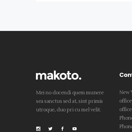
Con
New Y
Mei no docendi quem munere
offi
sea sanctus sed at, sint primis
offic
utroque, duo pri cu mel velit.
Phone
Phone