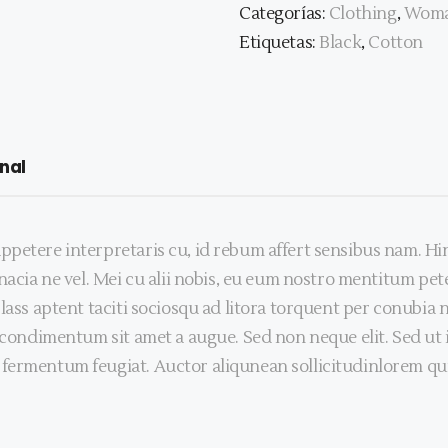
Categorías:
Clothing
,
Wom
Etiquetas:
Black
,
Cotton
nal
ppetere interpretaris cu, id rebum affert sensibus nam. H
acia ne vel. Mei cu alii nobis, eu eum nostro mentitum peten
Class aptent taciti sociosqu ad litora torquent per conubia
s condimentum sit amet a augue. Sed non neque elit. Sed u
fermentum feugiat. Auctor aliqunean sollicitudinlorem qui