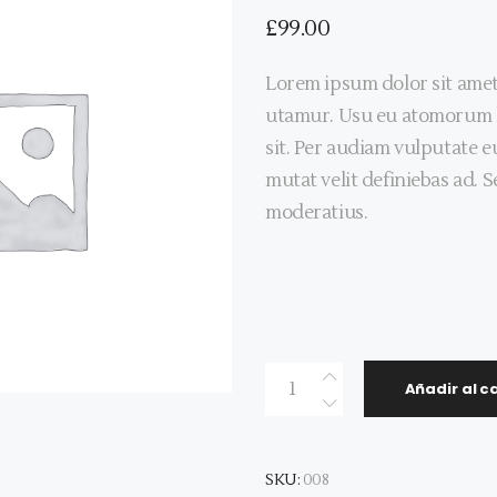
£
99.00
Lorem ipsum dolor sit amet,
utamur. Usu eu atomorum 
sit. Per audiam vulputate e
mutat velit definiebas ad. 
moderatius.
Quantity
Añadir al ca
SKU:
008