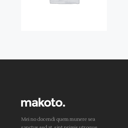
Mei no docendi quem munere sea
sanctus sed at, sint primis utroque,