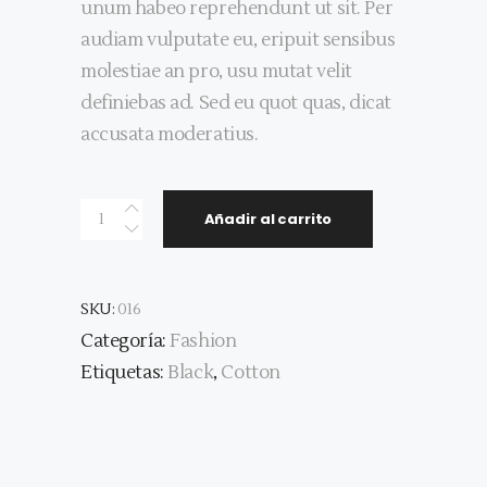
unum habeo reprehendunt ut sit. Per
audiam vulputate eu, eripuit sensibus
molestiae an pro, usu mutat velit
definiebas ad. Sed eu quot quas, dicat
accusata moderatius.
Quantity
Añadir al carrito
SKU:
016
Categoría:
Fashion
Etiquetas:
Black
,
Cotton