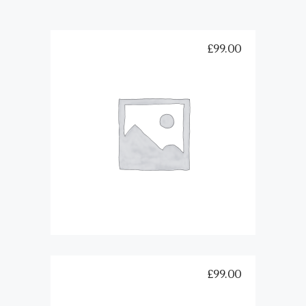
£
99.00
Gray Urban T-Shirt
Añadir al carrito
£
99.00