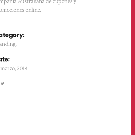
mpañía Australiana de cupones y
omociones online.
ategory:
anding.
ate:
 marzo, 2014