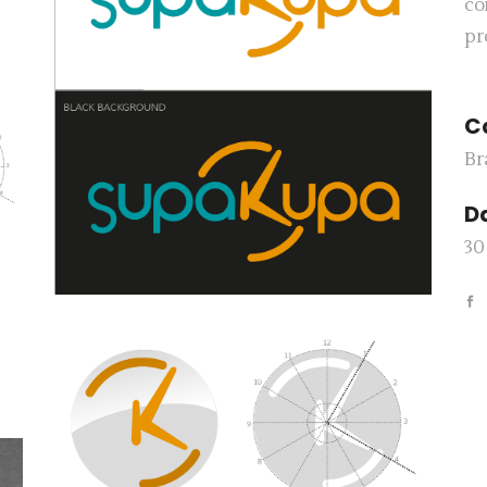
co
pr
C
Br
D
30